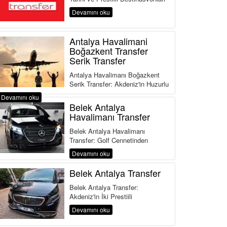
Arasında Konforlu Ulaşım
Devamını oku
Antalya'nın en ...
Antalya Havalimani
Boğazkent Transfer
Serik Transfer
Antalya Havalimanı Boğazkent
Serik Transfer: Akdeniz'in Huzurlu
Köşelerine Konforlu Ulaşım
Devamını oku
Antalya'nın en...
Belek Antalya
Havalimanı Transfer
Belek Antalya Havalimanı
Transfer: Golf Cennetinden
Havalimanına Kusursuz Ulaşım
Devamını oku
Türkiye'nin en prestijli tat...
Belek Antalya Transfer
Belek Antalya Transfer:
Akdeniz'in İki Prestijli
Destinasyonu Arasında Konforlu
Devamını oku
Ulaşım Türkiye'nin dü...