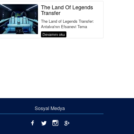
The Land Of Legends
Transfer
The Land of Legends Transfer:
Antalya'nın Efsanevi Tema
Parkına Konforlu Ulaşım
Devamını oku
Türkiye'nin ve Avrupa'...
Sosyal Medya