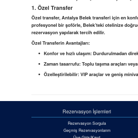
1.
Özel Transfer
Özel transfer, Antalya Belek transferi için en konf
profesyonel bir şoförle, Belek’teki otelinize doğr
rezervasyon yapılarak tercih edilir.
Özel Transferin Avantajları:
Konfor ve hızlı ulaşım
: Durdurulmadan direkt
Zaman tasarrufu
: Toplu taşıma araçları veya
Özelleştirilebilir
: VIP araçlar ve geniş miniv
Rezervasyon İşlemleri
Rezervasyon Sorgula
Geçmiş Rezervasyonlarım
Üye Giriş/Kayıt