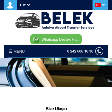
TRY
Whatsapp Destek Hattı
0 242 606 16 36
MENU
ANASAYFA
HABERLER
BLOG YAZILARI
HAKKIMIZDA
Bize Ulaşın