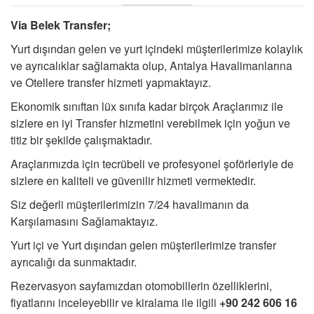
S.S.S.
Via Belek Transfer;
İLETİŞİM
Yurt dışından gelen ve yurt içindeki müşterilerimize kolaylık
ve ayrıcalıklar sağlamakta olup, Antalya Havalimanlarına
ÜYE GİRİŞİ / KAYIT
ve Otellere transfer hizmeti yapmaktayız.
Ekonomik sınıftan lüx sınıfa kadar birçok Araçlarımız ile
sizlere en iyi Transfer hizmetini verebilmek için yoğun ve
titiz bir şekilde çalışmaktadır.
Araçlarımızda için tecrübeli ve profesyonel şoförleriyle de
sizlere en kaliteli ve güvenilir hizmeti vermektedir.
Siz değerli müşterilerimizin 7/24 havalimanın da
Karşılamasını Sağlamaktayız.
Yurt içi ve Yurt dışından gelen müşterilerimize transfer
ayrıcalığı da sunmaktadır.
Rezervasyon sayfamızdan otomobillerin özelliklerini,
fiyatlarını inceleyebilir ve kiralama ile ilgili
+90 242 606 16