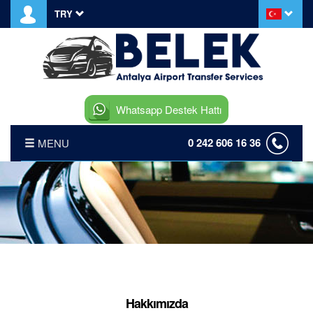
TRY
Whatsapp Destek Hattı
0 242 606 16 36
MENU
ANASAYFA
HABERLER
BLOG YAZILARI
HAKKIMIZDA
Hakkımızda